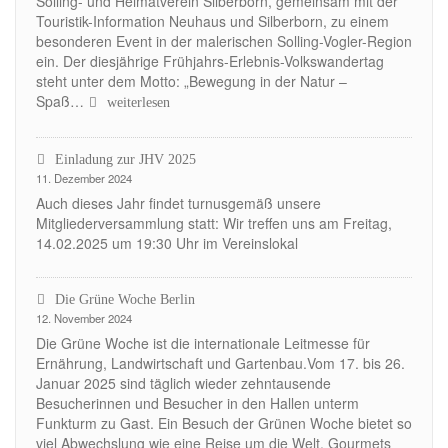
Solling- und Heimatverein Silberborn, gemeinsam mit der
Touristik-Information Neuhaus und Silberborn, zu einem
besonderen Event in der malerischen Solling-Vogler-Region
ein. Der diesjährige Frühjahrs-Erlebnis-Volkswandertag
steht unter dem Motto: „Bewegung in der Natur –
Spaß…
Bewegung
weiterlesen
in
der
Einladung zur JHV 2025
Natur
11. Dezember 2024
–
Spaß
Auch dieses Jahr findet turnusgemäß unsere
an
Mitgliederversammlung statt: Wir treffen uns am Freitag,
der
14.02.2025 um 19:30 Uhr im Vereinslokal
Gemeinschaft!
Die Grüne Woche Berlin
12. November 2024
Die Grüne Woche ist die internationale Leitmesse für
Ernährung, Landwirtschaft und Gartenbau.Vom 17. bis 26.
Januar 2025 sind täglich wieder zehntausende
Besucherinnen und Besucher in den Hallen unterm
Funkturm zu Gast. Ein Besuch der Grünen Woche bietet so
viel Abwechslung wie eine Reise um die Welt. Gourmets